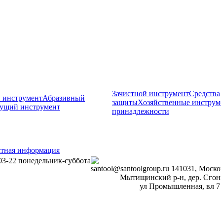
Зачистной инструмент
Средства
 инструмент
Абразивный
защиты
Хозяйственные инструм
ущий инструмент
принадлежности
ктная информация
03-22
понедельник-суббота
santool@santoolgroup.ru
141031, Моско
Мытищинский р-н, дер. Сгон
ул Промышленная, вл 7